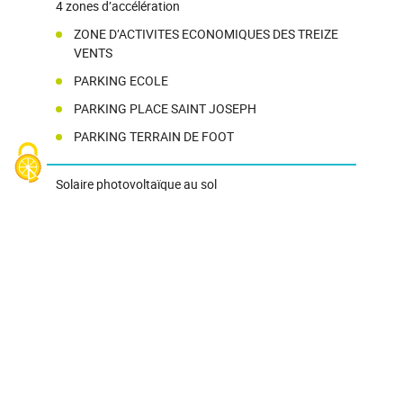
4 zones d’accélération
ZONE D’ACTIVITES ECONOMIQUES DES TREIZE
VENTS
PARKING ECOLE
PARKING PLACE SAINT JOSEPH
PARKING TERRAIN DE FOOT
Solaire photovoltaïque au sol
1 zone d’accélération
STATION EPURATION
Chaleur renouvelable (géothermie, bois énergie,
solaire thermique)
La commune a défini l’ensemble de la commune
en zone d’accélération
Pour le recours à ces procédés de chaleur